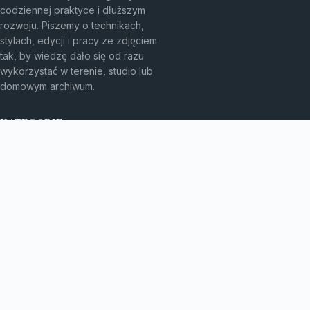
codziennej praktyce i dłuższym
rozwoju. Piszemy o technikach,
stylach, edycji i pracy ze zdjęciem
tak, by wiedzę dało się od razu
wykorzystać w terenie, studio lub
domowym archiwum.
KATEGORIE
Fotografia analogowa
Fotografia architektury
Fotografia archiwalna
Fotografia artystyczna
Fotografia i prawo
Fotografia krajobrazowa
Fotografia mobilna