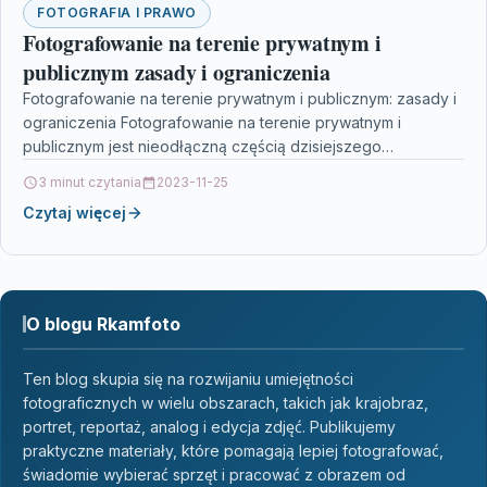
FOTOGRAFIA I PRAWO
Fotografowanie na terenie prywatnym i
publicznym zasady i ograniczenia
Fotografowanie na terenie prywatnym i publicznym: zasady i
ograniczenia Fotografowanie na terenie prywatnym i
publicznym jest nieodłączną częścią dzisiejszego
społeczeństwa, jednak wiąże się z…
3 minut czytania
2023-11-25
Czytaj więcej
O blogu Rkamfoto
Ten blog skupia się na rozwijaniu umiejętności
fotograficznych w wielu obszarach, takich jak krajobraz,
portret, reportaż, analog i edycja zdjęć. Publikujemy
praktyczne materiały, które pomagają lepiej fotografować,
świadomie wybierać sprzęt i pracować z obrazem od