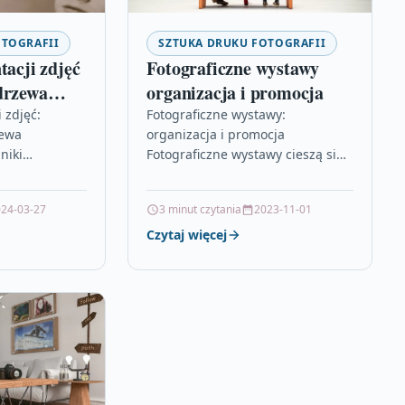
OTOGRAFII
SZTUKA DRUKU FOTOGRAFII
tacji zdjęć
Fotograficzne wystawy
drzewa
organizacja i promocja
 zdjęć:
Fotograficzne wystawy:
zewa
organizacja i promocja
niki
Fotograficzne wystawy cieszą się
erują szeroki
ogromną popularnością zarówno
które mogą
wśród artystów, jak i miłośników
24-03-27
3 minut czytania
2023-11-01
grafiom nowe
sztuki. Jednak organizacja takiego
wydarzenia to zadanie…
Czytaj więcej