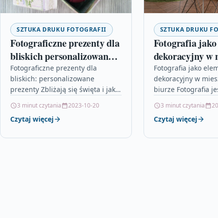
SZTUKA DRUKU FOTOGRAFII
SZTUKA DRUKU F
Fotograficzne prezenty dla
Fotografia jako
bliskich personalizowane
dekoracyjny w 
prezenty
i biurze
Fotograficzne prezenty dla
Fotografia jako ele
bliskich: personalizowane
dekoracyjny w mies
prezenty Zbliżają się święta i jak
biurze Fotografia je
co roku zastanawiasz się, jaki
sposobem na utrwa
3 minut czytania
2023-10-20
3 minut czytania
20
prezent podarować bliskim. Jeśli
chwil i wspomnień,
Czytaj więcej
Czytaj więcej
szukasz czegoś wyjątkowego,
doskonałym eleme
warto…
dekoracyjnym,…