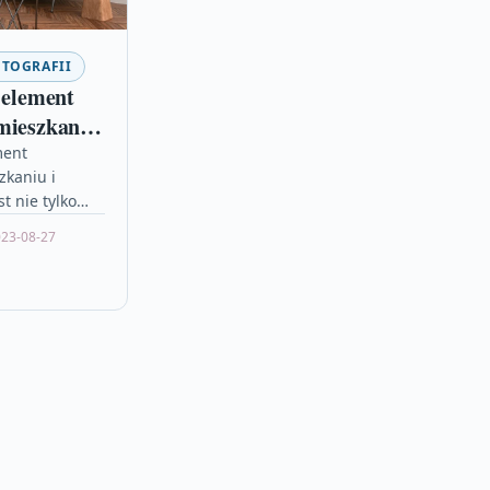
OTOGRAFII
 element
mieszkaniu
ment
zkaniu i
st nie tylko
lenie ważnych
23-08-27
 ale również
ntem