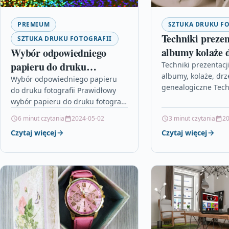
PREMIUM
SZTUKA DRUKU F
Techniki prezen
SZTUKA DRUKU FOTOGRAFII
albumy kolaże 
Wybór odpowiedniego
genealogiczne
papieru do druku
Techniki prezentacji
albumy, kolaże, dr
fotografii
Wybór odpowiedniego papieru
genealogiczne Tech
do druku fotografii Prawidłowy
prezentacji zdjęć of
wybór papieru do druku fotografii
wybór możliwości, 
to kluczowy element, który ma
6 minut czytania
2024-05-02
3 minut czytania
20
nadać naszym foto
ogromne znaczenie dla jakości
życie i ożywić je…
Czytaj więcej
Czytaj więcej
finalnego efektu. Odpowiedni…