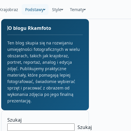
Krajobraz
Podstawy
Style
Tematy
O blogu Rkamfoto
Ten blog skupia się na rozwijaniu
umiejętności fotograficznych w wielu
obszarach, takich jak krajobraz,
portret, reportaż, analog i edycja
zdjęć. Publikujemy praktyczne
materiały, które pomagają lepiej
fotografować, świadomie wybierać
sprzęt i pracować z obrazem od
wykonania zdjęcia po jego finalną
prezentację.
Szukaj
Szukaj