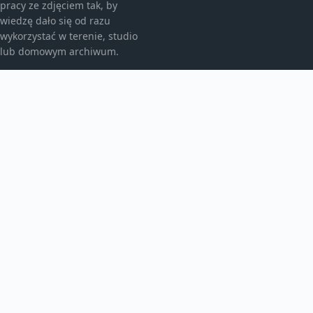
pracy ze zdjęciem tak, by
wiedzę dało się od razu
wykorzystać w terenie, studio
lub domowym archiwum.
KATEGORIE
Fotografia analogowa
Fotografia architektury
Fotografia archiwalna
Fotografia artystyczna
Fotografia i prawo
Fotografia krajobrazowa
Fotografia mobilna
Fotografia podręcznikowa