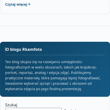
Czytaj więcej
O blogu Rkamfoto
Ten blog skupia się na rozwijaniu umiejętności
fotograficznych w wielu obszarach, takich jak krajobraz,
portret, reportaż, analog i edycja zdjęć. Publikujemy
praktyczne materiały, które pomagają lepiej fotografować,
świadomie wybierać sprzęt i pracować z obrazem od
wykonania zdjęcia po jego finalną prezentację.
Szukaj