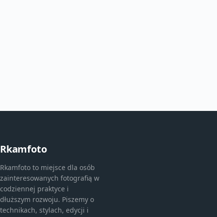
Rkamfoto
Rkamfoto to miejsce dla osób
zainteresowanych fotografią w
codziennej praktyce i
dłuższym rozwoju. Piszemy o
technikach, stylach, edycji i