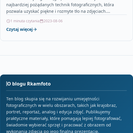
najbardziej pożądanych technik fotograficznych, która
pozwala uzyskać piękne i rozmyte tło na zdjęciach.…
1 minuta czytania
2023-08-06
Czytaj więcej
O blogu Rkamfoto
Ten blog skupia się na rozwijaniu umiejętności
fotograficznych w wielu obszarach, takich jak krajobraz,
portret, reportaż, analog i edycja zdjęć. Publikujemy
praktyczne materiały, które pomagają lepiej fotografować,
świadomie wybierać sprzęt i pracować z obrazem od
wykonania zdjęcia po jego finalną prezentację.