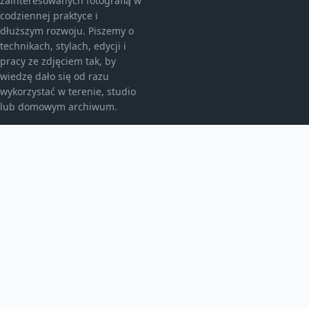
zainteresowanych fotografią w
codziennej praktyce i
dłuższym rozwoju. Piszemy o
technikach, stylach, edycji i
pracy ze zdjęciem tak, by
wiedzę dało się od razu
wykorzystać w terenie, studio
lub domowym archiwum.
KATEGORIE
Fotografia analogowa
Fotografia architektury
Fotografia archiwalna
Fotografia artystyczna
Fotografia i prawo
Fotografia krajobrazowa