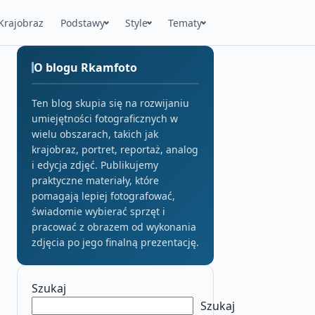
Krajobraz
Podstawy
Style
Tematy
O blogu Rkamfoto
Ten blog skupia się na rozwijaniu
umiejętności fotograficznych w
wielu obszarach, takich jak
krajobraz, portret, reportaż, analog
i edycja zdjęć. Publikujemy
praktyczne materiały, które
pomagają lepiej fotografować,
świadomie wybierać sprzęt i
pracować z obrazem od wykonania
zdjęcia po jego finalną prezentację.
Szukaj
Szukaj