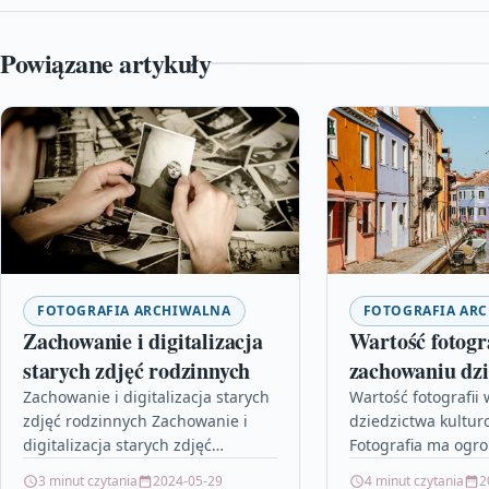
Powiązane artykuły
FOTOGRAFIA ARCHIWALNA
FOTOGRAFIA AR
Zachowanie i digitalizacja
Wartość fotogr
starych zdjęć rodzinnych
zachowaniu dzi
kulturowego
Zachowanie i digitalizacja starych
Wartość fotografii
zdjęć rodzinnych Zachowanie i
dziedzictwa kultu
digitalizacja starych zdjęć
Fotografia ma ogr
rodzinnych to ważny temat, który
zachowaniu dziedz
3 minut czytania
2024-05-29
4 minut czytania
2