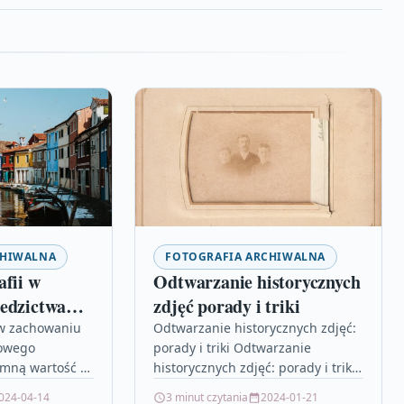
CHIWALNA
FOTOGRAFIA ARCHIWALNA
afii w
Odtwarzanie historycznych
edzictwa
zdjęć porady i triki
 w zachowaniu
Odtwarzanie historycznych zdjęć:
rowego
porady i triki Odtwarzanie
omną wartość w
historycznych zdjęć: porady i triki
ictwa
W dzisiejszych czasach coraz
024-04-14
3 minut czytania
2024-01-21