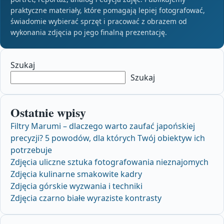
praktyczne materiały, które pomagają lepiej fotografować,
świadomie wybierać sprzęt i pracować z obrazem od
wykonania zdjęcia po jego finalną prezentację.
Szukaj
Szukaj
Ostatnie wpisy
Filtry Marumi – dlaczego warto zaufać japońskiej
precyzji? 5 powodów, dla których Twój obiektyw ich
potrzebuje
Zdjęcia uliczne sztuka fotografowania nieznajomych
Zdjęcia kulinarne smakowite kadry
Zdjęcia górskie wyzwania i techniki
Zdjęcia czarno białe wyraziste kontrasty