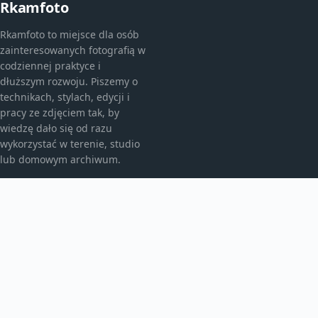
Rkamfoto
Rkamfoto to miejsce dla osób
zainteresowanych fotografią w
codziennej praktyce i
dłuższym rozwoju. Piszemy o
technikach, stylach, edycji i
pracy ze zdjęciem tak, by
wiedzę dało się od razu
wykorzystać w terenie, studio
lub domowym archiwum.
KATEGORIE
Fotografia analogowa
Fotografia architektury
Fotografia archiwalna
Fotografia artystyczna