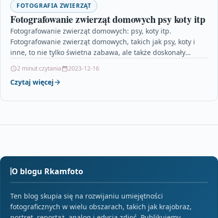
FOTOGRAFIA ZWIERZĄT
Fotografowanie zwierząt domowych psy koty itp
Fotografowanie zwierząt domowych: psy, koty itp.
Fotografowanie zwierząt domowych, takich jak psy, koty i
inne, to nie tylko świetna zabawa, ale także doskonały
sposób…
2 minut czytania
2023-12-16
Czytaj więcej
O blogu Rkamfoto
Ten blog skupia się na rozwijaniu umiejętności
fotograficznych w wielu obszarach, takich jak krajobraz,
portret, reportaż, analog i edycja zdjęć. Publikujemy