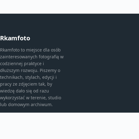
Rkamfoto
Rkamfoto to miejsce dla osób
zainteresowanych fotografią w
codziennej praktyce i
dłuższym rozwoju. Piszemy o
technikach, stylach, edycji i
pracy ze zdjęciem tak, by
wiedzę dało się od razu
wykorzystać w terenie, studio
lub domowym archiwum.
KATEGORIE
Fotografia analogowa