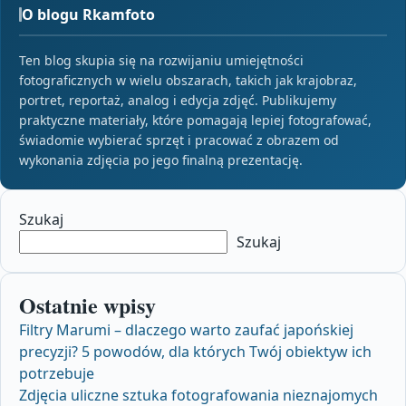
O blogu Rkamfoto
Ten blog skupia się na rozwijaniu umiejętności
fotograficznych w wielu obszarach, takich jak krajobraz,
portret, reportaż, analog i edycja zdjęć. Publikujemy
praktyczne materiały, które pomagają lepiej fotografować,
świadomie wybierać sprzęt i pracować z obrazem od
wykonania zdjęcia po jego finalną prezentację.
Szukaj
Szukaj
Ostatnie wpisy
Filtry Marumi – dlaczego warto zaufać japońskiej
precyzji? 5 powodów, dla których Twój obiektyw ich
potrzebuje
Zdjęcia uliczne sztuka fotografowania nieznajomych