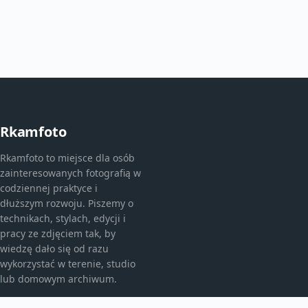
Rkamfoto
Rkamfoto to miejsce dla osób
zainteresowanych fotografią w
codziennej praktyce i
dłuższym rozwoju. Piszemy o
technikach, stylach, edycji i
pracy ze zdjęciem tak, by
wiedzę dało się od razu
wykorzystać w terenie, studio
lub domowym archiwum.