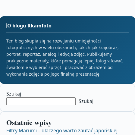
O blogu Rkamfoto
Ten blog skupia się na rozwijaniu umiejętności
fotograficznych w wielu obszarach, takich jak krajobraz,
portret, reportaż, analog i edycja zdjęć. Publikujemy
praktyczne materiały, które pomagają lepiej fotografować,
świadomie wybierać sprzęt i pracować z obrazem od
wykonania zdjęcia po jego finalną prezentację.
Szukaj
Szukaj
Ostatnie wpisy
Filtry Marumi – dlaczego warto zaufać japońskiej