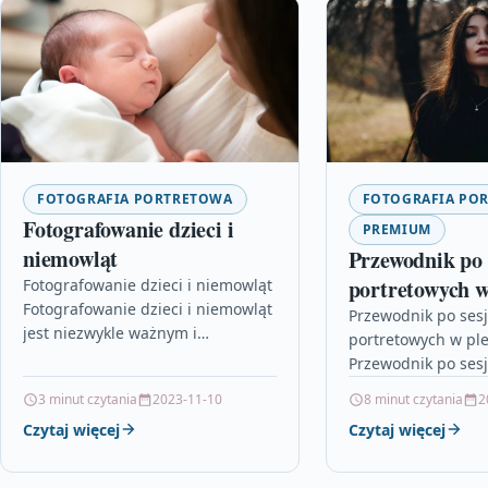
FOTOGRAFIA PORTRETOWA
FOTOGRAFIA PO
Fotografowanie dzieci i
PREMIUM
niemowląt
Przewodnik po 
portretowych w
Fotografowanie dzieci i niemowląt
Fotografowanie dzieci i niemowląt
Przewodnik po ses
jest niezwykle ważnym i
portretowych w pl
odpowiedzialnym zadaniem.
Przewodnik po ses
Każdy rodzic pragnie uwiecznić
portretowych w pl
3 minut czytania
2023-11-10
8 minut czytania
2
najpiękniejsze chwile swojego
Wybierając się na 
dziecka i zachować…
Czytaj więcej
Czytaj więcej
portretową w plene
wiedzieć, jakie as