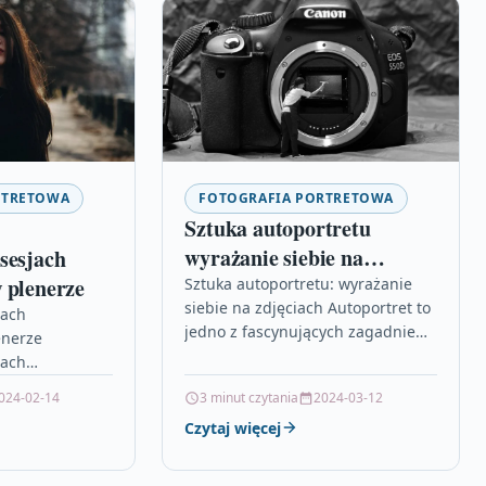
RTRETOWA
FOTOGRAFIA PORTRETOWA
Sztuka autoportretu
wyrażanie siebie na
sesjach
zdjęciach
 plenerze
Sztuka autoportretu: wyrażanie
siebie na zdjęciach Autoportret to
jach
jedno z fascynujących zagadnień
enerze
w świecie sztuki fotograficznej. To
jach
nie tylko sposób na utrwalenie
enerze
024-02-14
3 minut czytania
2024-03-12
swojego wyglądu,…
sesję
Czytaj więcej
rze, warto
pekty mają…