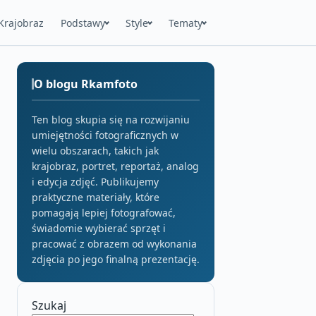
Krajobraz
Podstawy
Style
Tematy
O blogu Rkamfoto
Ten blog skupia się na rozwijaniu
umiejętności fotograficznych w
wielu obszarach, takich jak
krajobraz, portret, reportaż, analog
i edycja zdjęć. Publikujemy
praktyczne materiały, które
pomagają lepiej fotografować,
świadomie wybierać sprzęt i
pracować z obrazem od wykonania
zdjęcia po jego finalną prezentację.
Szukaj