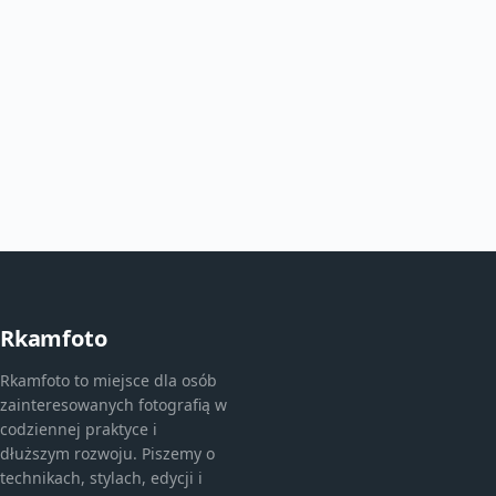
Rkamfoto
Rkamfoto to miejsce dla osób
zainteresowanych fotografią w
codziennej praktyce i
dłuższym rozwoju. Piszemy o
technikach, stylach, edycji i