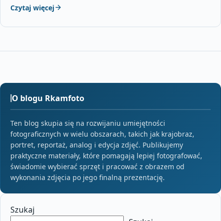
Czytaj więcej
O blogu Rkamfoto
Ten blog skupia się na rozwijaniu umiejętności
fotograficznych w wielu obszarach, takich jak krajobraz,
portret, reportaż, analog i edycja zdjęć. Publikujemy
praktyczne materiały, które pomagają lepiej fotografować,
świadomie wybierać sprzęt i pracować z obrazem od
wykonania zdjęcia po jego finalną prezentację.
Szukaj