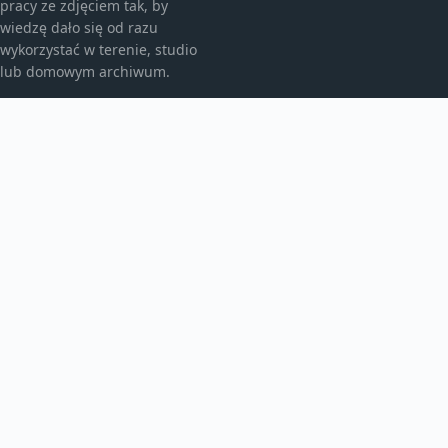
pracy ze zdjęciem tak, by
wiedzę dało się od razu
wykorzystać w terenie, studio
lub domowym archiwum.
KATEGORIE
Fotografia analogowa
Fotografia architektury
Fotografia archiwalna
Fotografia artystyczna
Fotografia i prawo
Fotografia krajobrazowa
Fotografia mobilna
Fotografia podręcznikowa