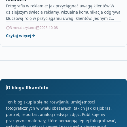
Fotografia w reklamie: jak przyciągnąć uwagę klientów W
dzisiejszym świecie reklamy, wizualna komunikacja odgrywa
kluczową rolę w przyciąganiu uwagi klientów. Jednym z
najskuteczniejszych narzędzi…
3 minut czytania
2023-10-08
Czytaj więcej
O blogu Rkamfoto
Ten blog skupia się na rozwijaniu umiejętności
fotograficznych w wielu obszarach, takich jak krajobraz,
portret, reportaż, analog i edycja zdjęć. Publikujemy
praktyczne materiały, które pomagają lepiej fotografować,
świadomie wybierać sprzęt i pracować z obrazem od