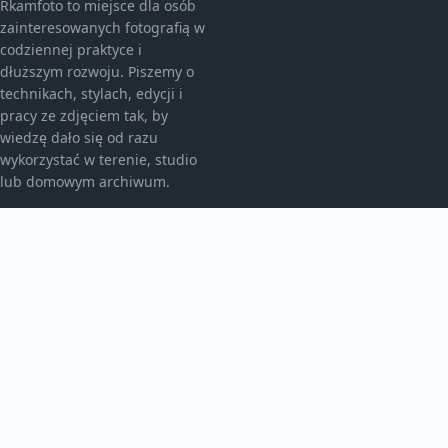
Rkamfoto to miejsce dla osób
zainteresowanych fotografią w
codziennej praktyce i
dłuższym rozwoju. Piszemy o
technikach, stylach, edycji i
pracy ze zdjęciem tak, by
wiedzę dało się od razu
wykorzystać w terenie, studio
lub domowym archiwum.
KATEGORIE
Fotografia analogowa
Fotografia architektury
Fotografia archiwalna
Fotografia artystyczna
Fotografia i prawo