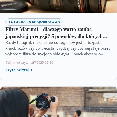
FOTOGRAFIA KRAJOBRAZOWA
Filtry Marumi – dlaczego warto zaufać
japońskiej precyzji? 5 powodów, dla których
Twój obiektyw ich potrzebuje
Każdy fotograf, niezależnie od tego, czy jest entuzjastą
krajobrazów, czy portrecistą, prędzej czy później staje przed
wyborem filtra do swojego obiektywu. Rynek akcesoriów
fotograficznych…
3 minut czytania
2025-09-10
Czytaj więcej