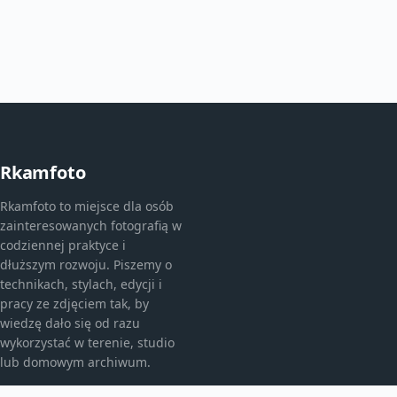
Rkamfoto
Rkamfoto to miejsce dla osób
zainteresowanych fotografią w
codziennej praktyce i
dłuższym rozwoju. Piszemy o
technikach, stylach, edycji i
pracy ze zdjęciem tak, by
wiedzę dało się od razu
wykorzystać w terenie, studio
lub domowym archiwum.