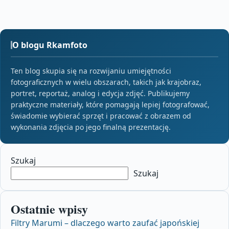
O blogu Rkamfoto
Ten blog skupia się na rozwijaniu umiejętności
fotograficznych w wielu obszarach, takich jak krajobraz,
portret, reportaż, analog i edycja zdjęć. Publikujemy
praktyczne materiały, które pomagają lepiej fotografować,
świadomie wybierać sprzęt i pracować z obrazem od
wykonania zdjęcia po jego finalną prezentację.
Szukaj
Szukaj
Ostatnie wpisy
Filtry Marumi – dlaczego warto zaufać japońskiej