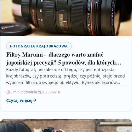
FOTOGRAFIA KRAJOBRAZOWA
Filtry Marumi – dlaczego warto zaufać
japońskiej precyzji? 5 powodów, dla których
Twój obiektyw ich potrzebuje
Każdy fotograf, niezależnie od tego, czy jest entuzjastą
krajobrazów, czy portrecistą, prędzej czy później staje przed
wyborem filtra do swojego obiektywu. Rynek akcesoriów
fotograficznych…
3 minut czytania
2025-09-10
Czytaj więcej