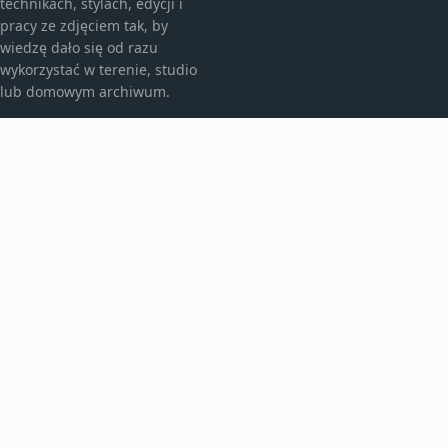
technikach, stylach, edycji i
pracy ze zdjęciem tak, by
wiedzę dało się od razu
wykorzystać w terenie, studio
lub domowym archiwum.
KATEGORIE
Fotografia analogowa
Fotografia architektury
Fotografia archiwalna
Fotografia artystyczna
Fotografia i prawo
Fotografia krajobrazowa
Fotografia mobilna
Fotografia podręcznikowa