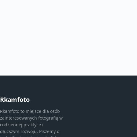
Rkamfoto
Rkamfoto to miejsce dla osób
zainteresowanych fotografią w
codziennej praktyce i
dłuższym rozwoju. Piszemy o