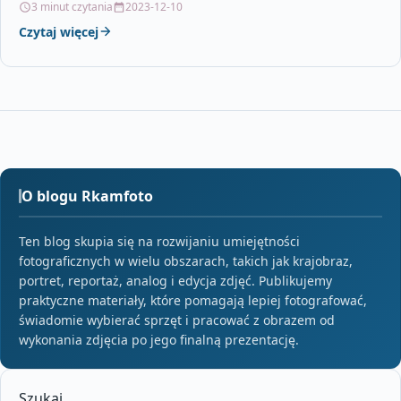
3 minut czytania
2023-12-10
Czytaj więcej
O blogu Rkamfoto
Ten blog skupia się na rozwijaniu umiejętności
fotograficznych w wielu obszarach, takich jak krajobraz,
portret, reportaż, analog i edycja zdjęć. Publikujemy
praktyczne materiały, które pomagają lepiej fotografować,
świadomie wybierać sprzęt i pracować z obrazem od
wykonania zdjęcia po jego finalną prezentację.
Szukaj