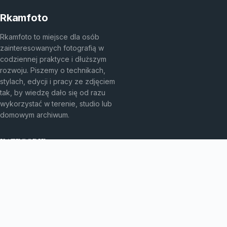
Rkamfoto
Rkamfoto to miejsce dla osób
zainteresowanych fotografią w
codziennej praktyce i dłuższym
rozwoju. Piszemy o technikach,
stylach, edycji i pracy ze zdjęciem
tak, by wiedzę dało się od razu
wykorzystać w terenie, studio lub
domowym archiwum.
KATEGORIE
Fotografia analogowa
Fotografia architektury
Fotografia archiwalna
Fotografia artystyczna