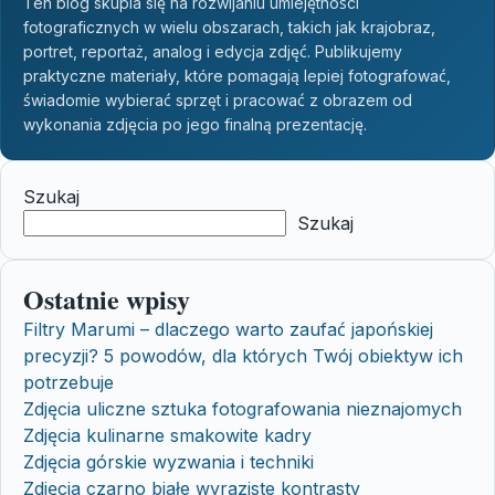
Ten blog skupia się na rozwijaniu umiejętności
fotograficznych w wielu obszarach, takich jak krajobraz,
portret, reportaż, analog i edycja zdjęć. Publikujemy
praktyczne materiały, które pomagają lepiej fotografować,
świadomie wybierać sprzęt i pracować z obrazem od
wykonania zdjęcia po jego finalną prezentację.
Szukaj
Szukaj
Ostatnie wpisy
Filtry Marumi – dlaczego warto zaufać japońskiej
precyzji? 5 powodów, dla których Twój obiektyw ich
potrzebuje
Zdjęcia uliczne sztuka fotografowania nieznajomych
Zdjęcia kulinarne smakowite kadry
Zdjęcia górskie wyzwania i techniki
Zdjęcia czarno białe wyraziste kontrasty