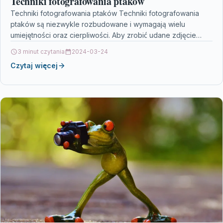
Techniki fotografowania ptaków
Techniki fotografowania ptaków Techniki fotografowania
ptaków są niezwykle rozbudowane i wymagają wielu
umiejętności oraz cierpliwości. Aby zrobić udane zdjęcie
ptaka, niezbędne jest dobranie odpowiedniego…
3 minut czytania
2024-03-24
Czytaj więcej